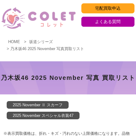
コ
宅配買取申込
ン
テ
よくある質問
ン
ツ
HOME
坂道シリーズ
へ
乃木坂46 2025 November 写真買取リスト
ス
キ
乃
ッ
木
乃木坂46 2025 November 写真 買取リスト
プ
坂
46
2025 November Ⅱ スカーフ
2025
2025 November スペシャル衣装47
November
写
※表示買取価格は、折れ・キズ・汚れのない上限価格になります。品物