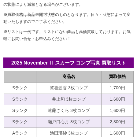
の状態により減額となる場合がございます。
真
※買取価格は新品未開封状態のものとなります。日々・状態によって変
買
動いたしますのでご了承ください。
取
※リストは一例です。リストにない商品も高価買取しております。お気
リ
軽にお問い合せ・お申込みください！
ス
ト
2025 November Ⅱ スカーフ コンプ写真 買取リスト
商品名
買取価格
2026
Sランク
賀喜遥香 3枚コンプ
1,700円
年
3
Sランク
井上和 3枚コンプ
1,600円
月
Sランク
遠藤さくら 3枚コンプ
1,600円
17
日
Sランク
瀬戸口心月 3枚コンプ
2,300円
by
Aランク
池田瑛紗 3枚コンプ
1,600円
idolgoods_jp_admin