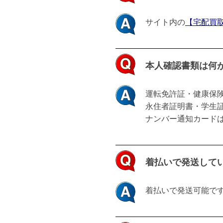
く
サイト内の
【宅配買
あ
る
本人確認書類は何
質
問
運転免許証・健康保
永住者証明書・学生
ナンバー通知カード
2026
年
2
着払いで発送して
月
24
着払いで発送可能で
日
by