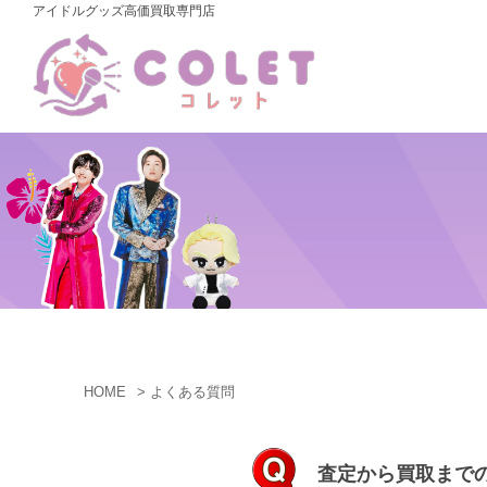
アイドルグッズ高価買取専門店
コ
ン
テ
ン
ツ
へ
ス
キ
ッ
プ
HOME
よくある質問
よ
査定から買取まで