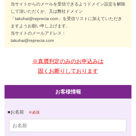
申
当サイトからのメールを受信できるようドメイン設定を解除
込
して頂いただくか、又は弊社ドメイン
「takuhai@reprecia.com」を受信リストに加えていただき
み
ますようお願い申し上げます。
フ
当サイトのメールアドレス：
takuhai@reprecia.com
ォ
ー
※真贋判定のみのお申込みは
ム
固くお断りしております
2026
お客様情報
年
5
月
■お名前
※必須
7
日
by