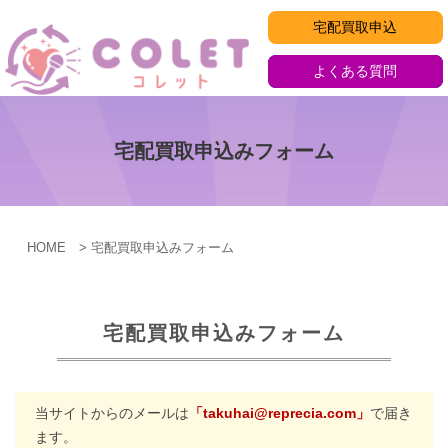
コ
宅配買取申込
ン
テ
よくある質問
ン
ツ
へ
宅配買取申込みフォーム
ス
キ
ッ
HOME
宅配買取申込みフォーム
プ
宅
宅配買取申込みフォーム
配
買
取
当サイトからのメールは
「takuhai@reprecia.com」
で届き
ます。