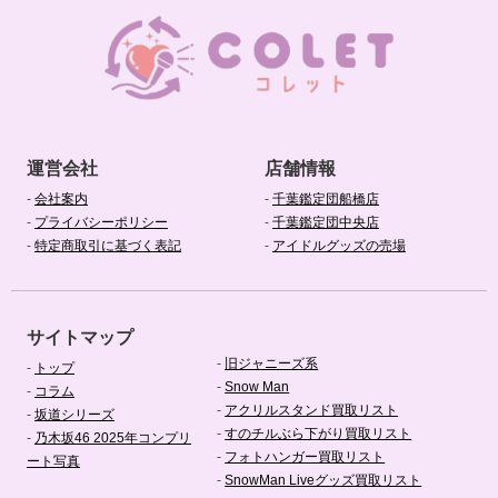
運営会社
店舗情報
-
会社案内
-
千葉鑑定団船橋店
-
プライバシーポリシー
-
千葉鑑定団中央店
-
特定商取引に基づく表記
-
アイドルグッズの売場
サイトマップ
-
旧ジャニーズ系
-
トップ
-
Snow Man
-
コラム
-
アクリルスタンド買取リスト
-
坂道シリーズ
-
すのチルぶら下がり買取リスト
-
乃木坂46 2025年コンプリ
-
フォトハンガー買取リスト
ート写真
-
SnowMan Liveグッズ買取リスト