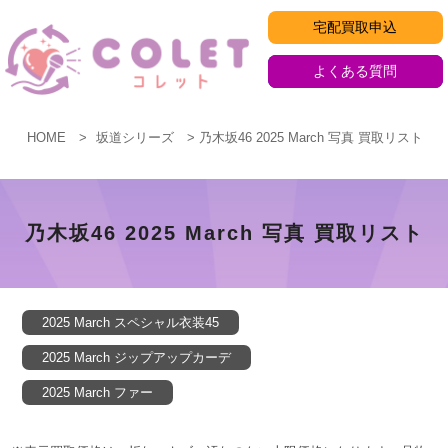
コ
宅配買取申込
ン
テ
よくある質問
ン
ツ
HOME
坂道シリーズ
乃木坂46 2025 March 写真 買取リスト
へ
ス
乃
キ
木
ッ
乃木坂46 2025 March 写真 買取リスト
プ
坂
46
2025 March スペシャル衣装45
2025
2025 March ジップアップカーデ
March
2025 March ファー
写