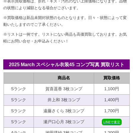
真
※表示買取価格は、折れ・キズ・汚れのない上限価格になります。品物
の状態により減額となる場合がございます。
買
※買取価格は新品未開封状態のものとなります。日々・状態によって変
取
動いたしますのでご了承ください。
リ
※リストは一例です。リストにない商品も高価買取しております。お気
ス
軽にお問い合せ・お申込みください！
ト
2025 March スペシャル衣装45 コンプ写真 買取リスト
2026
商品名
買取価格
年
3
Sランク
賀喜遥香 3枚コンプ
1,100円
月
Sランク
井上和 3枚コンプ
1,400円
17
日
Sランク
遠藤さくら 3枚コンプ
1,700円
by
Sランク
瀬戸口心月 3枚コンプ
LINEで査定
idolgoods_jp_admin
Aランク
池田瑛紗 3枚コンプ
1,200円