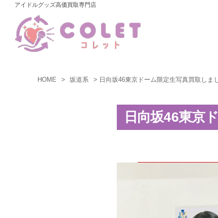
アイドルグッズ高価買取専門店
コ
ン
テ
ン
ツ
へ
HOME
坂道系
日向坂46東京ドーム限定生写真買取しました
ス
キ
日向坂46東京
ッ
プ