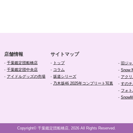
店舗情報
サイトマップ
-
-
千葉鑑定団船橋店
トップ
-
旧ジャ
-
-
千葉鑑定団中央店
コラム
-
Snow 
-
-
アイドルグッズの売場
坂道シリーズ
-
アクリ
-
乃木坂46 2025年コンプリート写真
-
すのチ
-
フォト
-
Snow
Copyright© 千葉鑑定団船橋店, 2026 All Rights Reserved.