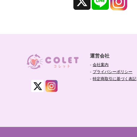
o
l
g
o
o
d
s
運営会社
u
-
会社案内
-
プライバシーポリシー
s
-
特定商取引に基づく表記
e
r