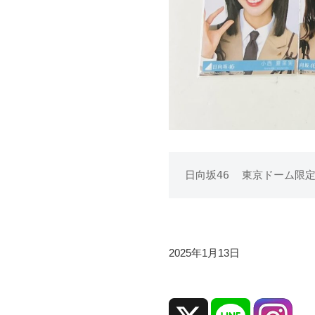
日向坂46  東京ドーム限
2025年1月13日
b
y
i
d