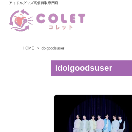
アイドルグッズ高価買取専門店
コ
ン
テ
ン
ツ
へ
HOME
idolgoodsuser
ス
idolgoodsuser
キ
ッ
プ