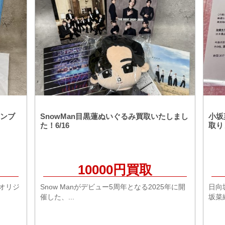
ンブ
SnowMan目黒蓮ぬいぐるみ買取いたしまし
小坂
た！6/16
取り
10000円買取
オリジ
Snow Manがデビュー5周年となる2025年に開
日向
催した、...
坂菜