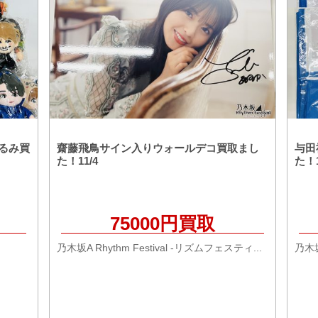
いぐるみ買
齋藤飛鳥サイン入りウォールデコ買取まし
与田
た！11/4
た！1
75000円買取
乃木坂A Rhythm Festival -リズムフェスティ...
乃木坂 