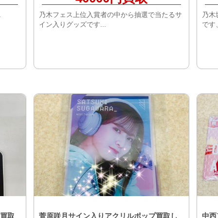
.
乃木フェス上位入賞者の中から抽選で当たるサ
乃木
イン入りグッズです...
です、
買取
菅原咲月サイン入りアクリルポップ買取し
中西