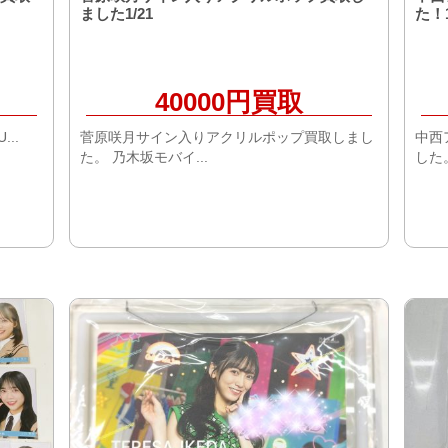
ました1/21
た！1
40000円買取
...
菅原咲月サイン入りアクリルポップ買取しまし
中西
た。 乃木坂モバイ...
した