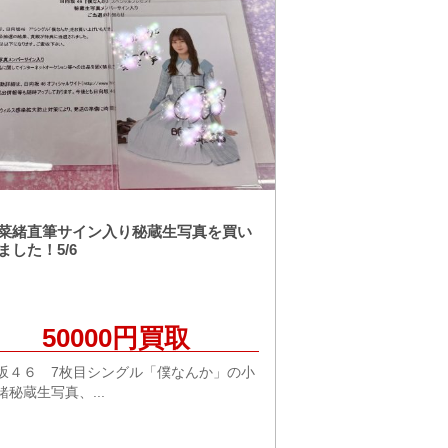
菜緒直筆サイン入り秘蔵生写真を買い
ました！5/6
50000円買取
坂４６ 7枚目シングル「僕なんか」の小
緒秘蔵生写真、...