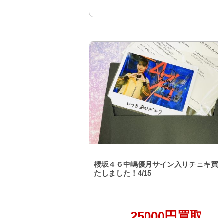
櫻坂４６中嶋優月サイン入りチェキ買
たしました！4/15
25000円買取