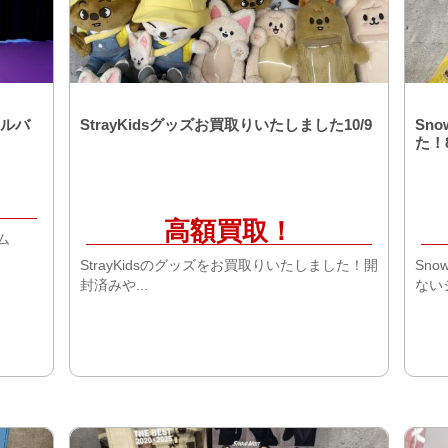
アルバ
StrayKidsグッズお買取りいたしました10/9
Sn
た！8
高額買取！
ム
StrayKidsのグッズをお買取りいたしました！開
Sn
封済みや...
ないシ