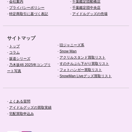
-
会社案内
-
千葉鑑定団船橋店
-
プライバシーポリシー
-
千葉鑑定団中央店
-
特定商取引に基づく表記
-
アイドルグッズの売場
サイトマップ
-
旧ジャニーズ系
-
トップ
-
Snow Man
-
コラム
-
アクリルスタンド買取リスト
-
坂道シリーズ
-
すのチルぶら下がり買取リスト
-
乃木坂46 2025年コンプリ
-
フォトハンガー買取リスト
ート写真
-
SnowMan Liveグッズ買取リスト
-
よくある質問
-
アイドルグッズの買取実績
-
宅配買取申込み