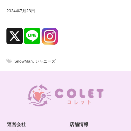
2024年7月23日
b
y
i
d
o
l
g
o
SnowMan
,
ジャニーズ
o
d
s
u
s
e
r
運営会社
店舗情報