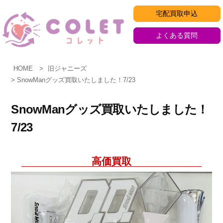
コ
宅配買取申込
ン
テ
よくある質問
ン
ツ
HOME
旧ジャニーズ
へ
SnowManグッズ買取いたしました！7/23
ス
キ
SnowManグッズ買取いたしました！
ッ
7/23
プ
高価買取