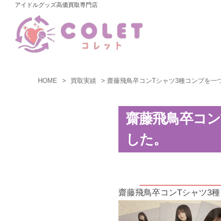
アイドルグッズ高価買取専門店
コ
ン
テ
ン
ツ
へ
HOME
買取実績
齋藤飛鳥卒コンTシャツ3種コンプを一つ
ス
キ
齋藤飛鳥卒コン
ッ
した。
プ
齋藤飛鳥卒コンTシャツ3種