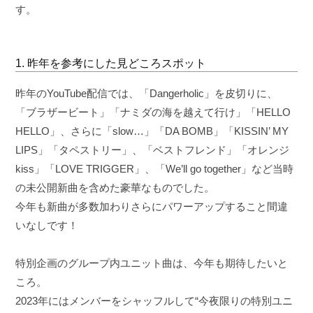
す。
1. 昨年を参考にした見どころスポット
昨年のYouTube配信では、「Dangerholic」を皮切りに、
「ブラザービート」「ナミダの海を越えて行け」「HELLO
HELLO」、さらに「slow…」「DA BOMB」「KISSIN’ MY
LIPS」「タペストリー」、「ベストフレンド」「オレンジ
kiss」「LOVE TRIGGER」、「We’ll go together」など当時
の未公開新曲を含めた豪華なものでした。
今年も新曲が多数加わりさらにパワーアップすること間違
いなしです！
特別企画のグループ内ユニット曲は、今年も期待したいと
ころ。
2023年にはメンバーをシャッフルして“今夜限りの特別ユニ