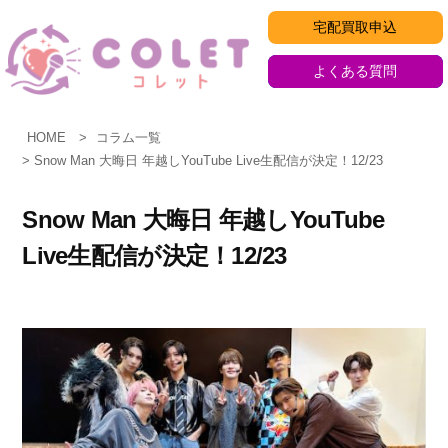
コ
宅配買取申込
ン
テ
よくある質問
ン
ツ
HOME
コラム一覧
へ
Snow Man 大晦日 年越しYouTube Live生配信が決定！12/23
ス
キ
Snow Man 大晦日 年越しYouTube
ッ
Live生配信が決定！12/23
プ