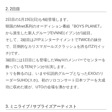
2. 2日目
2日目の1月19日(日)も4組登場します。
韓国のMnet系列のオーディション番組『BOYS PLANET』
から派生した新人グループEVNNE(イブン)が1組目。
そして、2組目はJYPエンターテイメントでTWICEの妹分
で、圧倒的なカリスマガールズクラッシュを誇るITZY(イッ
チ)です。
3組目には1日目にも登場したWayVのメンバーでセンターを
飾っているTEN(テン)が出演します。
トリを飾るのは、いまや伝説的グループとなったEXOのリ
ーダーSUHO(スホ)。初のソロコンサート日本ツアーを大成
功に収めた彼が、UTOの会場を沸かせます。
3. ミニライブ / サプライズアーティスト