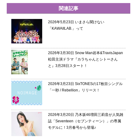
関連記事
2026年5月23日
いまさら聞けない
「KAWAIILAB.」って
2026年3月30日
Snow Man岩本&TravisJapan
松田主演ドラマ『カラちゃんとシトーさん
と』3月28日スタート！
2026年3月23日
SixTONESの17枚目シングル
「一秒 / Rebellion」リリース！
2026年3月20日
乃木坂46増田三莉音が人気雑
誌「Seventeen（セブンティーン）」の専属
モデルに！3月春号から登場♪