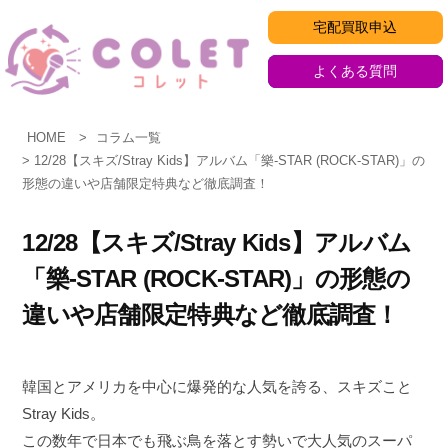
コ
宅配買取申込
ン
テ
よくある質問
ン
ツ
HOME
コラム一覧
へ
12/28【スキズ/Stray Kids】アルバム「樂-STAR (ROCK-STAR)」の
ス
形態の違いや店舗限定特典など徹底調査！
キ
ッ
12/28【スキズ/Stray Kids】アルバム
プ
「樂-STAR (ROCK-STAR)」の形態の
違いや店舗限定特典など徹底調査！
韓国とアメリカを中心に爆発的な人気を誇る、スキズこと
Stray Kids。
この数年で日本でも飛ぶ鳥を落とす勢いで大人気のスーパ