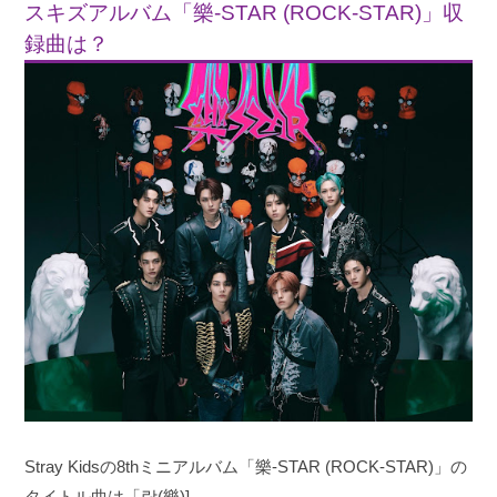
スキズアルバム「樂-STAR (ROCK-STAR)」収
録曲は？
Stray Kidsの8thミニアルバム「樂-STAR (ROCK-STAR)」の
タイトル曲は「
락(
樂)]