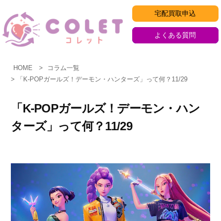
コ
宅配買取申込
ン
テ
よくある質問
ン
ツ
HOME
コラム一覧
へ
「K-POPガールズ！デーモン・ハンターズ」って何？11/29
ス
キ
「K-POPガールズ！デーモン・ハン
ッ
ターズ」って何？11/29
プ