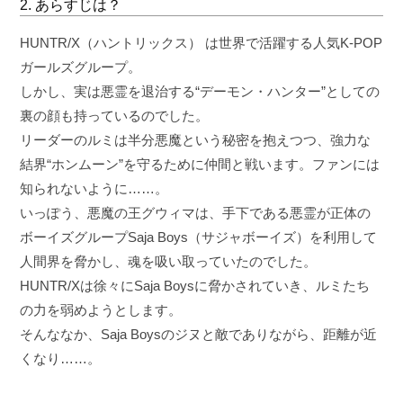
2. あらすじは？
HUNTR/X（ハントリックス） は世界で活躍する人気K-POP
ガールズグループ。
しかし、実は悪霊を退治する“デーモン・ハンター”としての
裏の顔も持っているのでした。
リーダーのルミは半分悪魔という秘密を抱えつつ、強力な
結界“ホンムーン”を守るために仲間と戦います。ファンには
知られないように……。
いっぽう、悪魔の王グウィマは、手下である悪霊が正体の
ボーイズグループSaja Boys（サジャボーイズ）を利用して
人間界を脅かし、魂を吸い取っていたのでした。
HUNTR/Xは徐々にSaja Boysに脅かされていき、ルミたち
の力を弱めようとします。
そんななか、Saja Boysのジヌと敵でありながら、距離が近
くなり……。