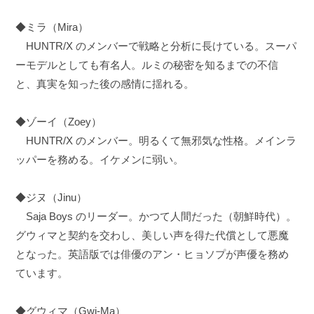
◆ミラ（Mira）
HUNTR/X のメンバーで戦略と分析に長けている。スーパ
ーモデルとしても有名人。ルミの秘密を知るまでの不信
と、真実を知った後の感情に揺れる。
◆ゾーイ（Zoey）
HUNTR/X のメンバー。明るくて無邪気な性格。メインラ
ッパーを務める。イケメンに弱い。
◆ジヌ（Jinu）
Saja Boys のリーダー。かつて人間だった（朝鮮時代）。
グウィマと契約を交わし、美しい声を得た代償として悪魔
となった。英語版では俳優のアン・ヒョソプが声優を務め
ています。
◆グウィマ（Gwi-Ma）