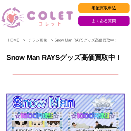
コ
宅配買取申込
ン
テ
よくある質問
ン
ツ
HOME
チラシ画像
Snow Man RAYSグッズ高価買取中！
へ
ス
Snow Man RAYSグッズ高価買取中！
キ
ッ
プ